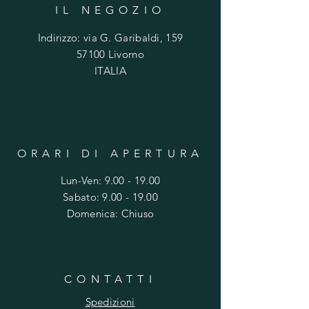
C
IL NEGOZIO
h
i
Indirizzo: via G. Garibaldi, 159
l
o
57100 Livorno
g
ITALIA
r
a
m
m
o
ORARI DI APERTURA
Lun-Ven:
9.00 - 19.00
​​Sabato: 9.00 - 19.00
​Domenica: Chiuso
CONTATTI
Spedizioni