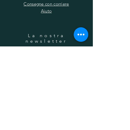
Consegne con corriere
Aiuto
La nostra
newsletter
Il tuo indirizzo email
Iscrizione