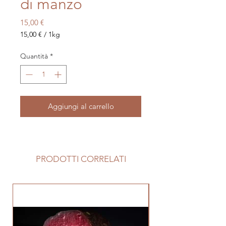
di manzo
Prezzo
15,00 €
15,00 €
/
1kg
15,00 €
ogni
Quantità
*
1
Chilogrammo
Aggiungi al carrello
PRODOTTI CORRELATI