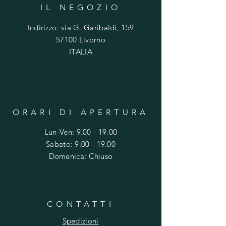
C
IL NEGOZIO
h
i
Indirizzo: via G. Garibaldi, 159
l
o
57100 Livorno
g
ITALIA
r
a
m
m
o
ORARI DI APERTURA
Lun-Ven:
9.00 - 19.00
​​Sabato: 9.00 - 19.00
​Domenica: Chiuso
CONTATTI
Spedizioni