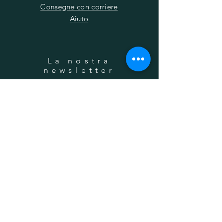
Consegne con corriere
Aiuto
La nostra
newsletter
Il tuo indirizzo email
Iscrizione