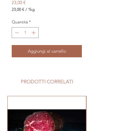
Prezzo
23,00 €
23,00 €
/
1kg
23,00 €
ogni
Quantità
*
1
Chilogrammo
Aggiungi al carrello
PRODOTTI CORRELATI