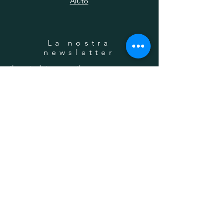
Aiuto
La nostra
newsletter
Il tuo indirizzo email
Iscrizione