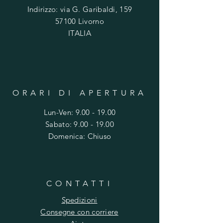
i
Indirizzo: via G. Garibaldi, 159
l
o
57100 Livorno
g
ITALIA
r
a
m
m
o
ORARI DI APERTURA
Lun-Ven:
9.00 - 19.00
​​Sabato: 9.00 - 19.00
​Domenica: Chiuso
CONTATTI
Spedizioni
Consegne con corriere